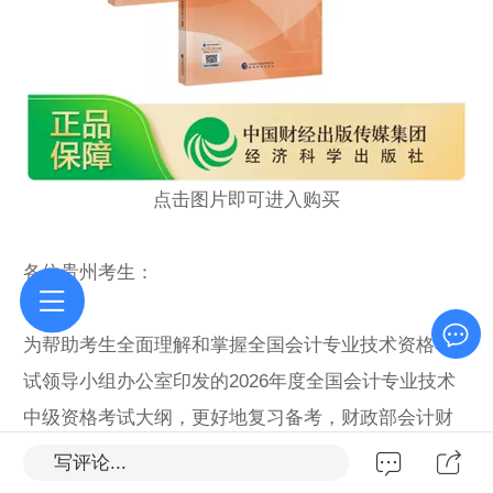
点击图片即可进入购买
各位贵州考生：
为帮助考生全面理解和掌握全国会计专业技术资格考
试领导小组办公室印发的2026年度全国会计专业技术
中级资格考试大纲，更好地复习备考，财政部会计财
务评价中心组织专家按照考试大纲要求，编写了《中
写评论...
级会计实务》《财务管理》《经济法》辅导用书，汇